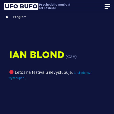
Psychedelic music &
UFO BUFO
art festival
Program
IAN BLOND
(CZE)
Letos na festivalu nevystupuje.
(↓ předchozí
vystoupení)