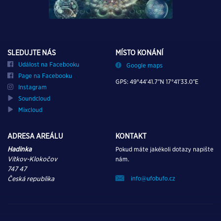
SLEDUJTE NÁS
MÍSTO KONÁNÍ
Událost na Facebooku
Google maps
Page na Facebooku
GPS: 49°44’41.7″N 17°41’33.0″E
Instagram
Soundcloud
Mixcloud
ADRESA AREÁLU
KONTAKT
Hadinka
Pokud máte jakékoli dotazy napište
Vítkov-Klokočov
nám.
747 47
info@ufobufo.cz
Česká republika