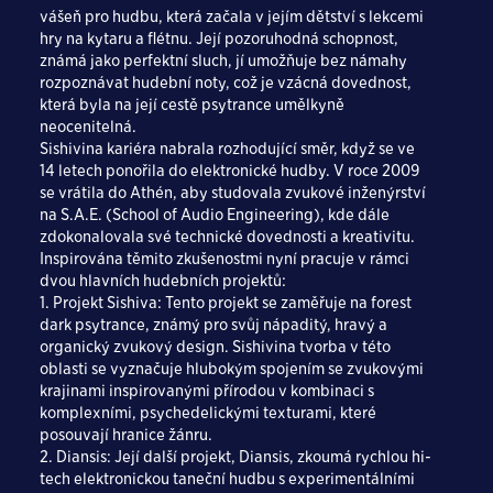
vášeň pro hudbu, která začala v jejím dětství s lekcemi
hry na kytaru a flétnu. Její pozoruhodná schopnost,
známá jako perfektní sluch, jí umožňuje bez námahy
rozpoznávat hudební noty, což je vzácná dovednost,
která byla na její cestě psytrance umělkyně
neocenitelná.
Sishivina kariéra nabrala rozhodující směr, když se ve
14 letech ponořila do elektronické hudby. V roce 2009
se vrátila do Athén, aby studovala zvukové inženýrství
na S.A.E. (School of Audio Engineering), kde dále
zdokonalovala své technické dovednosti a kreativitu.
Inspirována těmito zkušenostmi nyní pracuje v rámci
dvou hlavních hudebních projektů:
1. Projekt Sishiva: Tento projekt se zaměřuje na forest
dark psytrance, známý pro svůj nápaditý, hravý a
organický zvukový design. Sishivina tvorba v této
oblasti se vyznačuje hlubokým spojením se zvukovými
krajinami inspirovanými přírodou v kombinaci s
komplexními, psychedelickými texturami, které
posouvají hranice žánru.
2. Diansis: Její další projekt, Diansis, zkoumá rychlou hi-
tech elektronickou taneční hudbu s experimentálními