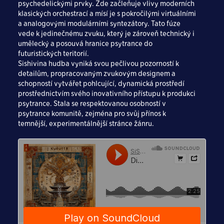
psychedelickými prvky. Zde začleňuje vlivy moderních
klasických orchestrací a mísí je s pokročilými virtuálními
a analogovými modulárními syntezátory. Tato fúze
vede k jedinečnému zvuku, který je zároveň technický i
umělecký a posouvá hranice psytrance do
futuristických teritorií.
Sishivina hudba vyniká svou pečlivou pozorností k
detailům, propracovaným zvukovým designem a
schopností vytvářet pohlcující, dynamická prostředí
prostřednictvím svého inovativního přístupu k produkci
psytrance. Stala se respektovanou osobností v
psytrance komunitě, zejména pro svůj přínos k
temnější, experimentálnější stránce žánru.