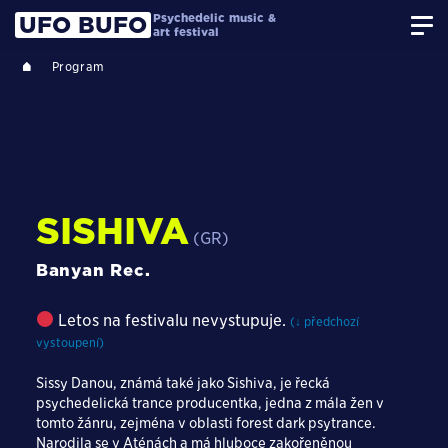
Psychedelic music &
UFO BUFO
art festival
Program
SISHIVA
(GR)
Banyan Rec.
Letos na festivalu nevystupuje.
(↓ předchozí
vystoupení)
Sissy Danou, známá také jako Sishiva, je řecká
psychedelická trance producentka, jedna z mála žen v
tomto žánru, zejména v oblasti forest dark psytrance.
Narodila se v Aténách a má hluboce zakořeněnou