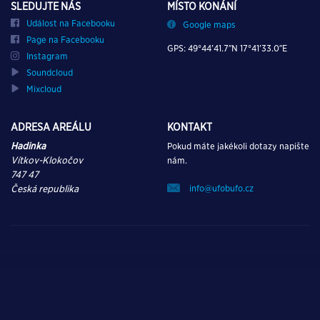
SLEDUJTE NÁS
MÍSTO KONÁNÍ
Událost na Facebooku
Google maps
Page na Facebooku
GPS: 49°44’41.7″N 17°41’33.0″E
Instagram
Soundcloud
Mixcloud
ADRESA AREÁLU
KONTAKT
Hadinka
Pokud máte jakékoli dotazy napište
Vítkov-Klokočov
nám.
747 47
info@ufobufo.cz
Česká republika